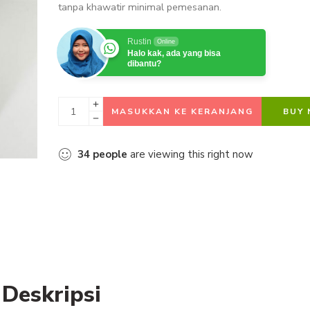
tanpa khawatir minimal pemesanan.
Rustin
Online
Halo kak, ada yang bisa
dibantu?
MASUKKAN KE KERANJANG
BUY
34
people
are viewing this right now
Deskripsi