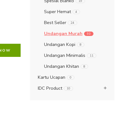
Spesial Blanko
19
Super Hemat
4
Best Seller
24
Undangan Murah
93
Undangan Kopi
8
 NOW
Undangan Minimalis
11
Undangan Khitan
8
Kartu Ucapan
0
IDC Product
10