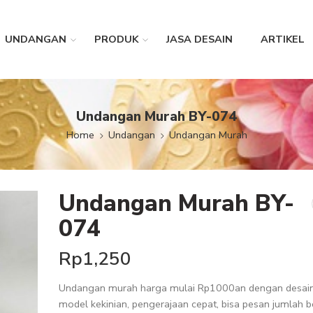
UNDANGAN
PRODUK
JASA DESAIN
ARTIKEL
Undangan Murah BY-074
Home
Undangan
Undangan Murah
Undangan Murah BY-
074
Rp
1,250
Undangan murah harga mulai Rp1000an dengan desai
model kekinian, pengerajaan cepat, bisa pesan jumlah b