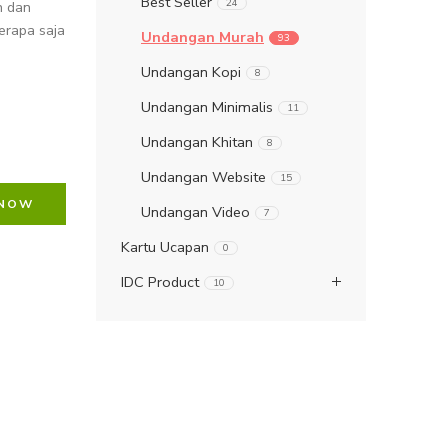
Best Seller
24
n dan
erapa saja
Undangan Murah
93
Undangan Kopi
8
Undangan Minimalis
11
Undangan Khitan
8
Undangan Website
15
 NOW
Undangan Video
7
Kartu Ucapan
0
IDC Product
10