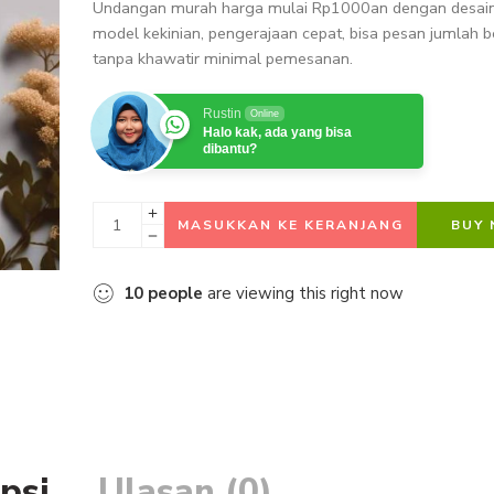
Undangan murah harga mulai Rp1000an dengan desai
model kekinian, pengerajaan cepat, bisa pesan jumlah b
tanpa khawatir minimal pemesanan.
Rustin
Online
Halo kak, ada yang bisa
dibantu?
MASUKKAN KE KERANJANG
BUY
10
people
are viewing this right now
psi
Ulasan (0)