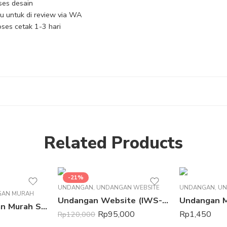
ses desain
ulu untuk di review via WA
ses cetak 1-3 hari
Related Products
-21%
UNDANGAN
,
UNDANGAN WEBSITE
UNDANGAN
,
UN
GAN MURAH
Undangan Website (IWS-03)
Undangan 
Undangan Khitan Murah SLP-10
Rp
95,000
Rp
1,450
Rp
120,000